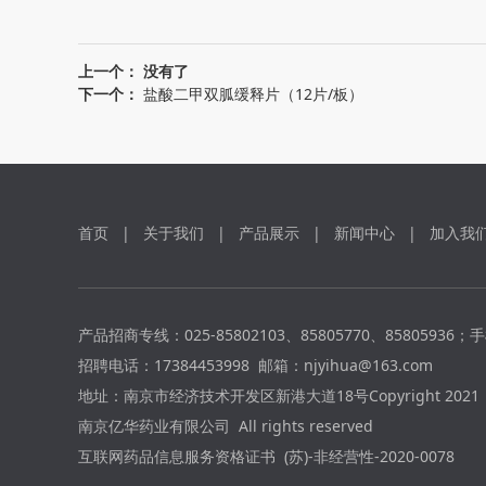
上一个： 没有了
下一个：
盐酸二甲双胍缓释片（12片/板）
首页
|
关于我们
|
产品展示
|
新闻中心
|
加入我
产品招商专线：025-85802103、85805770、85805936；
手
招聘电话：17384453998 邮箱：njyihua@163.com
地址：南京市经济技术开发区新港大道18号Copyright 2021
南京亿华药业有限公司 All rights reserved
互联网药品信息服务资格证书
(苏)-非经营性-2020-0078