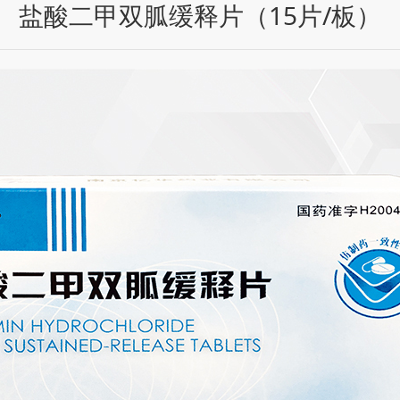
盐酸二甲双胍缓释片（15片/板）